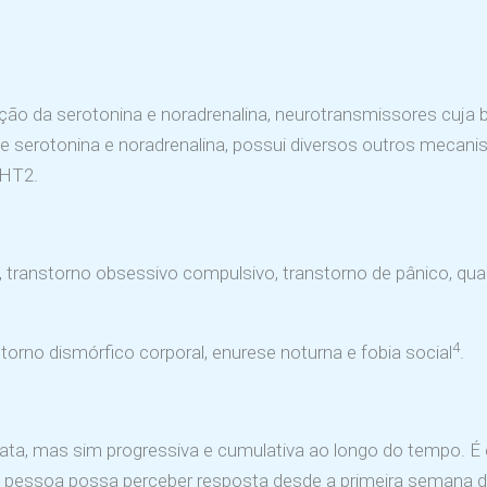
o da serotonina e noradrenalina, neurotransmissores cuja b
a de serotonina e noradrenalina, possui diversos outros mec
5HT2.
transtorno obsessivo compulsivo, transtorno de pânico, quad
4
orno dismórfico corporal, enurese noturna e fobia social
.
iata, mas sim progressiva e cumulativa ao longo do tempo. É
 pessoa possa perceber resposta desde a primeira semana d