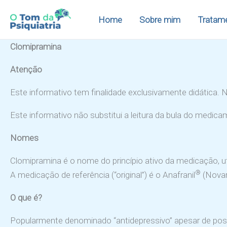
Ir
Home
Sobre mim
Tratam
para
o
Clomipramina
conteúdo
Atenção
Este informativo tem finalidade exclusivamente didática.
Este informativo não substitui a leitura da bula do medica
Nomes
Clomipramina é o nome do princípio ativo da medicação, 
®
A medicação de referência (“original”) é o Anafranil
(Novart
O que é?
Popularmente denominado “antidepressivo” apesar de pos