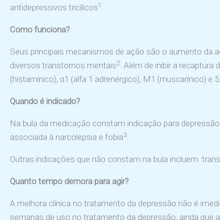
1
antidepressivos tricílicos
.
Como funciona?
Seus principais mecanismos de ação são o aumento da açã
2
diversos transtornos mentais
. Além de inibir a recaptur
(histamínico), α1 (alfa 1 adrenérgico), M1 (muscarínico) e 
Quando é indicado?
Na bula da medicação constam indicação para depressão, 
3
associada à narcolepsia e fobia
.
Outras indicações que não constam na bula incluem: transt
Quanto tempo demora para agir?
A melhora clínica no tratamento da depressão não é imed
semanas de uso no tratamento da depressão, ainda que a