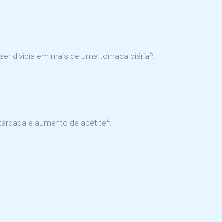
6
ser dividia em mais de uma tomada diária
.
4
etardada e aumento de apetite
.