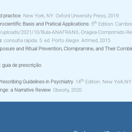
d practice
. New York, NY: Oxford University Press, 2019.
th
cientific Basis and Pratical Applications
. 5
Edition. Cambrid
nt/uploads/2021/10/Bula-ANAFRANIL-Dragea-Comprimido-Rev
s
: consulta rápida. 5. ed. Porto Alegre: Artmed, 2015.
xposure and Ritual Prevention, Clomipramine, and Their Comb
 guia de prescrição
.
th
escribing Guidelines in Psychiatry
. 14
Edition. New York,NY: 
nge: a Narrative Review
. Obesity, 2020.