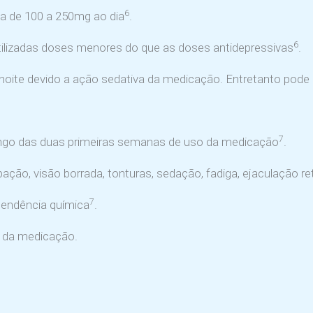
6
a de 100 a 250mg ao dia
.
6
lizadas doses menores do que as doses antidepressivas
.
oite devido a ação sedativa da medicação. Entretanto pode 
7
ongo das duas primeiras semanas de uso da medicação
.
ação, visão borrada, tonturas, sedação, fadiga, ejaculação r
7
pendência química
.
la da medicação.