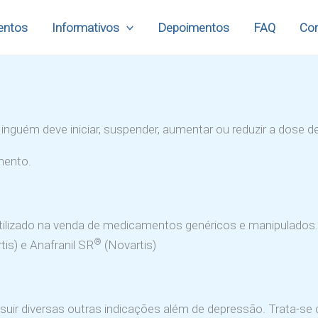
entos
Informativos
Depoimentos
FAQ
Con
 Ninguém deve iniciar, suspender, aumentar ou reduzir a dos
mento.
utilizado na venda de medicamentos genéricos e manipulados
®
is) e Anafranil SR
(Novartis)
suir diversas outras indicações além de depressão. Trata-s