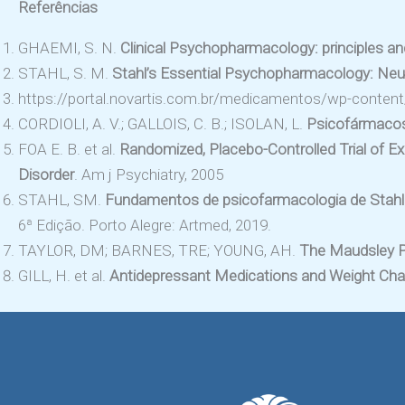
Referências
GHAEMI, S. N.
Clinical Psychopharmacology: principles an
STAHL, S. M.
Stahl’s Essential Psychopharmacology: Neuro
https://portal.novartis.com.br/medicamentos/wp-conte
CORDIOLI, A. V.; GALLOIS, C. B.; ISOLAN, L.
Psicofármaco
FOA E. B. et al.
Randomized, Placebo-Controlled Trial of E
Disorder
. Am j Psychiatry, 2005
STAHL, SM.
Fundamentos de psicofarmacologia de Stahl:
6ª Edição. Porto Alegre: Artmed, 2019.
TAYLOR, DM; BARNES, TRE; YOUNG, AH.
The Maudsley Pr
GILL, H. et al.
Antidepressant Medications and Weight Cha